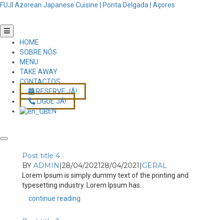
FUJI Azorean Japanese Cuisine | Ponta Delgada | Açores
HOME
SOBRE NÓS
MENU
TAKE AWAY
CONTACTOS
RESERVE JÁ!
LIGUE JÁ!
EN
Post title 4
BY
ADMIN
|
28/04/2021
28/04/2021
|
GERAL
Lorem Ipsum is simply dummy text of the printing and
typesetting industry. Lorem Ipsum has...
continue reading