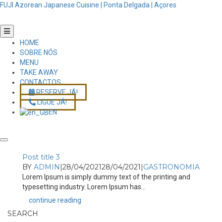
FUJI Azorean Japanese Cuisine | Ponta Delgada | Açores
HOME
SOBRE NÓS
MENU
TAKE AWAY
CONTACTOS
RESERVE JÁ!
LIGUE JÁ!
EN
Post title 3
BY
ADMIN
|
28/04/2021
28/04/2021
|
GASTRONOMIA
Lorem Ipsum is simply dummy text of the printing and
typesetting industry. Lorem Ipsum has...
continue reading
SEARCH